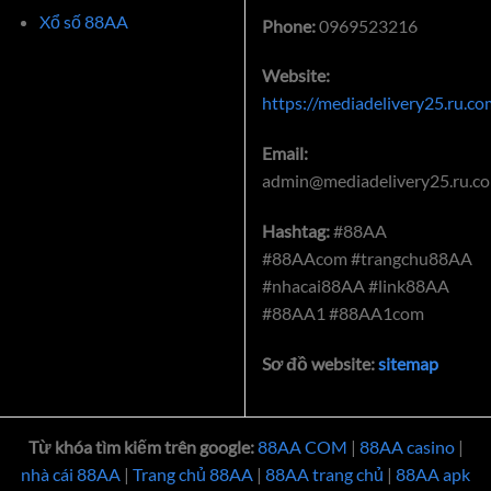
Xổ số 88AA
Phone:
0969523216
Website:
https://mediadelivery25.ru.co
Email:
admin@mediadelivery25.ru.c
Hashtag:
#88AA
#88AAcom #trangchu88AA
#nhacai88AA #link88AA
#88AA1 #88AA1com
Sơ đồ website:
sitemap
Từ khóa tìm kiếm trên google:
88AA COM
|
88AA casino
|
nhà cái 88AA
|
Trang chủ 88AA
|
88AA trang chủ
|
88AA apk