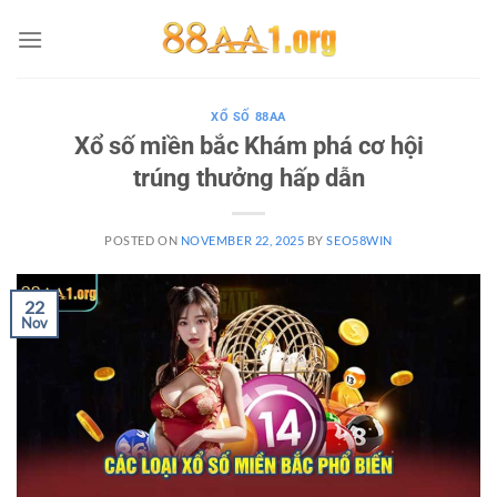
Skip
to
content
XỔ SỐ 88AA
Xổ số miền bắc Khám phá cơ hội
trúng thưởng hấp dẫn
POSTED ON
NOVEMBER 22, 2025
BY
SEO58WIN
22
Nov