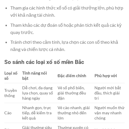
Tham gia các hình thức xổ số có giải thưởng lớn, phù hợp
với khả năng tài chính.
Tham khảo các dự đoán số hoặc phân tích kết quả các kỳ
quay trước.
Tránh chơi theo cảm tính, lựa chọn các con số theo khả
năng và chiến lược cá nhân.
So sánh các loại xổ số miền Bắc
Loại xổ
Tính năng nổi
Đặc điểm chính
Phù hợp với
số
bật
Dễ chơi, đa dạng
Vé số phổ biến,
Người mới bắt
Truyền
lựa chọn, quay số
giải thưởng đều
đầu, thích giải
thống
hàng ngày
đặn
trí
Nhanh gọn, trực
Vé cào nhanh, giải
Người muốn thử
Cào
tiếp, dễ kiểm tra
thưởng nhỏ đến
vận may nhanh
kết quả
lớn
chóng
Giải thưởng siêu
Thường xuyên có