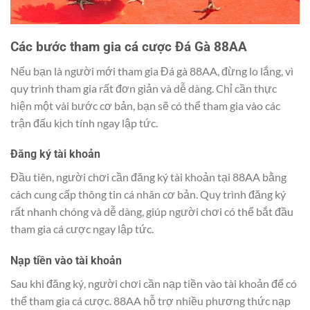
Các bước tham gia cá cược Đá Gà 88AA
Nếu bạn là người mới tham gia Đá gà 88AA, đừng lo lắng, vì
quy trình tham gia rất đơn giản và dễ dàng. Chỉ cần thực
hiện một vài bước cơ bản, bạn sẽ có thể tham gia vào các
trận đấu kịch tính ngay lập tức.
Đăng ký tài khoản
Đầu tiên, người chơi cần đăng ký tài khoản tại 88AA bằng
cách cung cấp thông tin cá nhân cơ bản. Quy trình đăng ký
rất nhanh chóng và dễ dàng, giúp người chơi có thể bắt đầu
tham gia cá cược ngay lập tức.
Nạp tiền vào tài khoản
Sau khi đăng ký, người chơi cần nạp tiền vào tài khoản để có
thể tham gia cá cược. 88AA hỗ trợ nhiều phương thức nạp