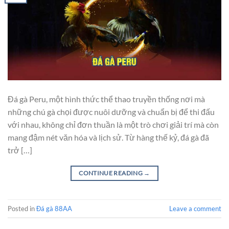
Đá gà Peru, một hình thức thể thao truyền thống nơi mà
những chú gà chọi được nuôi dưỡng và chuẩn bị để thi đấu
với nhau, không chỉ đơn thuần là một trò chơi giải trí mà còn
mang đậm nét văn hóa và lịch sử. Từ hàng thế kỷ, đá gà đã
trở […]
CONTINUE READING
→
Posted in
Đá gà 88AA
Leave a comment