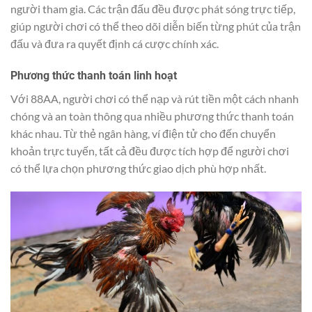
người tham gia. Các trận đấu đều được phát sóng trực tiếp,
giúp người chơi có thể theo dõi diễn biến từng phút của trận
đấu và đưa ra quyết định cá cược chính xác.
Phương thức thanh toán linh hoạt
Với 88AA, người chơi có thể nạp và rút tiền một cách nhanh
chóng và an toàn thông qua nhiều phương thức thanh toán
khác nhau. Từ thẻ ngân hàng, ví điện tử cho đến chuyển
khoản trực tuyến, tất cả đều được tích hợp để người chơi
có thể lựa chọn phương thức giao dịch phù hợp nhất.