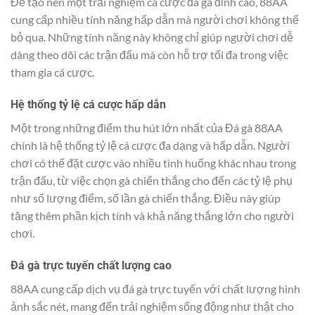
Để tạo nên một trải nghiệm cá cược đá gà đỉnh cao, 88AA
cung cấp nhiều tính năng hấp dẫn mà người chơi không thể
bỏ qua. Những tính năng này không chỉ giúp người chơi dễ
dàng theo dõi các trận đấu mà còn hỗ trợ tối đa trong việc
tham gia cá cược.
Hệ thống tỷ lệ cá cược hấp dẫn
Một trong những điểm thu hút lớn nhất của Đá gà 88AA
chính là hệ thống tỷ lệ cá cược đa dạng và hấp dẫn. Người
chơi có thể đặt cược vào nhiều tình huống khác nhau trong
trận đấu, từ việc chọn gà chiến thắng cho đến các tỷ lệ phụ
như số lượng điểm, số lần gà chiến thắng. Điều này giúp
tăng thêm phần kịch tính và khả năng thắng lớn cho người
chơi.
Đá gà trực tuyến chất lượng cao
88AA cung cấp dịch vụ đá gà trực tuyến với chất lượng hình
ảnh sắc nét, mang đến trải nghiệm sống động như thật cho