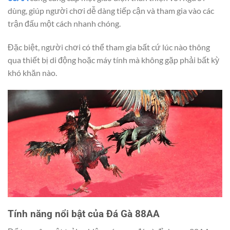
dùng, giúp người chơi dễ dàng tiếp cận và tham gia vào các
trận đấu một cách nhanh chóng.
Đặc biệt, người chơi có thể tham gia bất cứ lúc nào thông
qua thiết bị di động hoặc máy tính mà không gặp phải bất kỳ
khó khăn nào.
Tính năng nổi bật của Đá Gà 88AA