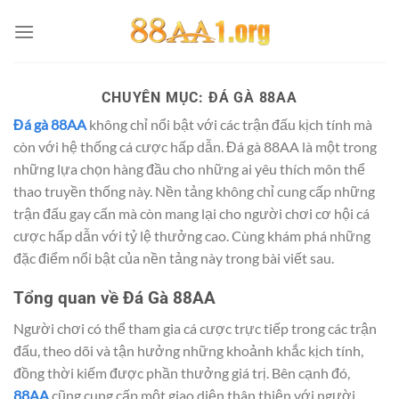
Skip
to
content
CHUYÊN MỤC:
ĐÁ GÀ 88AA
Đá gà 88AA
không chỉ nổi bật với các trận đấu kịch tính mà
còn với hệ thống cá cược hấp dẫn. Đá gà 88AA là một trong
những lựa chọn hàng đầu cho những ai yêu thích môn thể
thao truyền thống này. Nền tảng không chỉ cung cấp những
trận đấu gay cấn mà còn mang lại cho người chơi cơ hội cá
cược hấp dẫn với tỷ lệ thưởng cao. Cùng khám phá những
đặc điểm nổi bật của nền tảng này trong bài viết sau.
Tổng quan về Đá Gà 88AA
Người chơi có thể tham gia cá cược trực tiếp trong các trận
đấu, theo dõi và tận hưởng những khoảnh khắc kịch tính,
đồng thời kiếm được phần thưởng giá trị. Bên cạnh đó,
88AA
cũng cung cấp một giao diện thân thiện với người