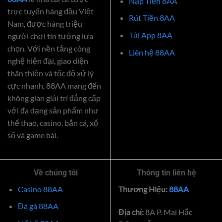
Nạp Tiền 8AA
trực tuyến hàng đầu Việt
Rút Tiền 8AA
Nam, được hàng triệu
Tải App 8AA
người chơi tin tưởng lựa
chọn. Với nền tảng công
Liên hệ 88AA
nghệ hiện đại, giao diện
thân thiện và tốc độ xử lý
cực nhanh, 88AA mang đến
không gian giải trí đẳng cấp
với đa dạng sản phẩm như
thể thao, casino, bắn cá, xổ
số và game bài.
Về chúng tôi
Thông tin liên hệ
Casino 88AA
Thương Hiệu:
88AA
Đá gà 88AA
Địa chỉ:
8A P. Mai Hắc