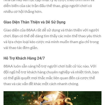
diễn biến của các trận đấu thể thao, giúp người chơi có
nhiều cơ hội thắng hơn.
Giao Diện Thân Thiện và Dễ Sử Dụng
Giao diện của 88AA rất dễ sử dụng và thân thiện với người
chơi. Bạn có thể dễ dàng tìm thấy các môn thể thao yêu thích
và lựa chọn loại kèo cược mà mình muốn tham gia chỉ trong
vài thao tác đơn giản.
Hỗ Trợ Khách Hàng 24/7
88AA luôn sẵn sàng hỗ trợ người chơi bất cứ lúc nào. Với
đội ngũ hỗ trợ khách hàng chuyên nghiệp và nhiệt tình, bạn
có thể giải quyết mọi thắc mắc liên quan đến cá cược thể
thao và các vấn đề khác một cách nhanh chóng.