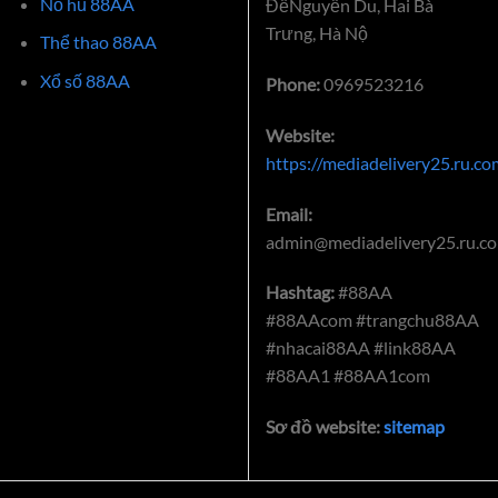
Nổ hũ 88AA
ĐếNguyễn Du, Hai Bà
Trưng, Hà Nộ
Thể thao 88AA
Xổ số 88AA
Phone:
0969523216
Website:
https://mediadelivery25.ru.co
Email:
admin@mediadelivery25.ru.c
Hashtag:
#88AA
#88AAcom #trangchu88AA
#nhacai88AA #link88AA
#88AA1 #88AA1com
Sơ đồ website:
sitemap