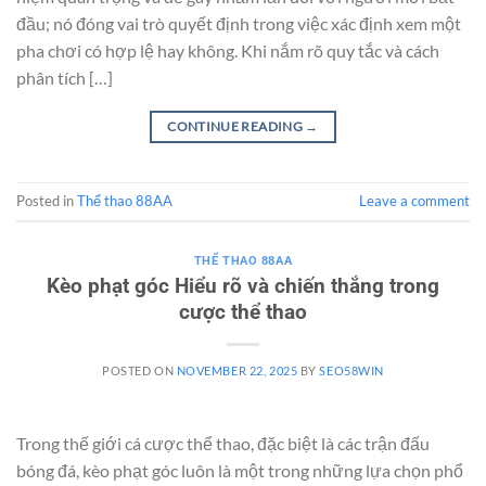
đầu; nó đóng vai trò quyết định trong việc xác định xem một
pha chơi có hợp lệ hay không. Khi nắm rõ quy tắc và cách
phân tích […]
CONTINUE READING
→
Posted in
Thể thao 88AA
Leave a comment
THỂ THAO 88AA
Kèo phạt góc Hiểu rõ và chiến thắng trong
cược thể thao
POSTED ON
NOVEMBER 22, 2025
BY
SEO58WIN
Trong thế giới cá cược thể thao, đặc biệt là các trận đấu
bóng đá, kèo phạt góc luôn là một trong những lựa chọn phổ