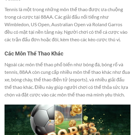
Tennis là một trong những môn thể thao được ưa chuộng
trong cá cược tại 88AA. Các giải đấu nổi tiếng như
Wimbledon, US Open, Australian Open và Roland Garros
đều có mặt tại nền tảng này. Người chơi có thể cá cược vào
các trận đấu đơn hoặc đôi, kèm theo các kèo cược thú vị.
Các Môn Thể Thao Khác
Ngoài các môn thể thao phổ biến như bóng đá, bóng rổ và
tennis, 88AA còn cung cấp nhiều môn thể thao khác như đua
xe, bóng chày, thể thao điện tử (esports), và nhiều giải đấu
thể thao khác. Điều này giúp người chơi có thể thỏa sức lựa
chọn và đặt cược vào các môn thể thao mà mình yêu thích.