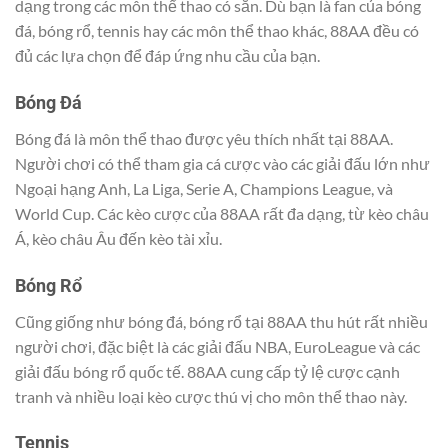
dạng trong các môn thể thao có sẵn. Dù bạn là fan của bóng
đá, bóng rổ, tennis hay các môn thể thao khác, 88AA đều có
đủ các lựa chọn để đáp ứng nhu cầu của bạn.
Bóng Đá
Bóng đá là môn thể thao được yêu thích nhất tại 88AA.
Người chơi có thể tham gia cá cược vào các giải đấu lớn như
Ngoại hạng Anh, La Liga, Serie A, Champions League, và
World Cup. Các kèo cược của 88AA rất đa dạng, từ kèo châu
Á, kèo châu Âu đến kèo tài xỉu.
Bóng Rổ
Cũng giống như bóng đá, bóng rổ tại 88AA thu hút rất nhiều
người chơi, đặc biệt là các giải đấu NBA, EuroLeague và các
giải đấu bóng rổ quốc tế. 88AA cung cấp tỷ lệ cược cạnh
tranh và nhiều loại kèo cược thú vị cho môn thể thao này.
Tennis