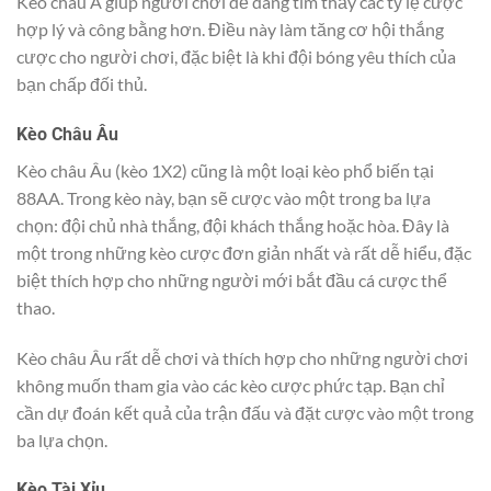
Kèo châu Á giúp người chơi dễ dàng tìm thấy các tỷ lệ cược
hợp lý và công bằng hơn. Điều này làm tăng cơ hội thắng
cược cho người chơi, đặc biệt là khi đội bóng yêu thích của
bạn chấp đối thủ.
Kèo Châu Âu
Kèo châu Âu (kèo 1X2) cũng là một loại kèo phổ biến tại
88AA. Trong kèo này, bạn sẽ cược vào một trong ba lựa
chọn: đội chủ nhà thắng, đội khách thắng hoặc hòa. Đây là
một trong những kèo cược đơn giản nhất và rất dễ hiểu, đặc
biệt thích hợp cho những người mới bắt đầu cá cược thể
thao.
Kèo châu Âu rất dễ chơi và thích hợp cho những người chơi
không muốn tham gia vào các kèo cược phức tạp. Bạn chỉ
cần dự đoán kết quả của trận đấu và đặt cược vào một trong
ba lựa chọn.
Kèo Tài Xỉu