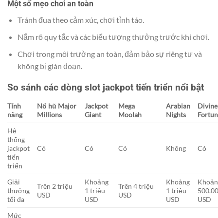
Một số mẹo chơi an toàn
Tránh đua theo cảm xúc, chơi tỉnh táo.
Nắm rõ quy tắc và các biểu tượng thưởng trước khi chơi.
Chơi trong môi trường an toàn, đảm bảo sự riêng tư và
không bị gián đoạn.
So sánh các dòng slot jackpot tiến triển nổi bật
Tính
Nổ hũ Major
Jackpot
Mega
Arabian
Divine
năng
Millions
Giant
Moolah
Nights
Fortu
Hệ
thống
jackpot
Có
Có
Có
Không
Có
tiến
triển
Giải
Khoảng
Khoảng
Khoản
Trên 2 triệu
Trên 4 triệu
thưởng
1 triệu
1 triệu
500.0
USD
USD
tối đa
USD
USD
USD
Mức