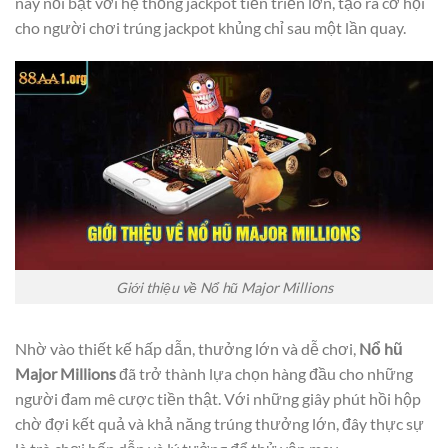
này nổi bật với hệ thống jackpot tiến triển lớn, tạo ra cơ hội
cho người chơi trúng jackpot khủng chỉ sau một lần quay.
Giới thiệu về Nổ hũ Major Millions
Nhờ vào thiết kế hấp dẫn, thưởng lớn và dễ chơi,
Nổ hũ
Major Millions
đã trở thành lựa chọn hàng đầu cho những
người đam mê cược tiền thật. Với những giây phút hồi hộp
chờ đợi kết quả và khả năng trúng thưởng lớn, đây thực sự