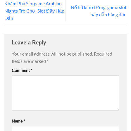
Khám Phá Slotgame Arabian
Nổ hũ kim cương, game slot
Nights Trò Chơi Slot Đầy Hấp
hấp dẫn hàng đầu
Dẫn
Leave a Reply
Your email address will not be published.
Required
fields are marked
*
Comment
*
Name
*