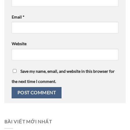
Email
*
Website
Save my name, email, and website in this browser for
the next time I comment.
BÀI VIẾT MỚI NHẤT