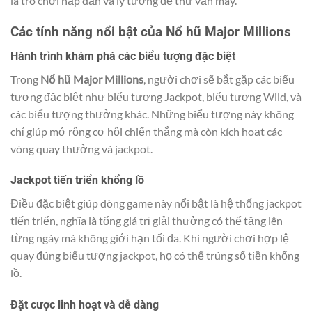
là trò chơi hấp dẫn và lý tưởng để thử vận may.
Các tính năng nổi bật của Nổ hũ Major Millions
Hành trình khám phá các biểu tượng đặc biệt
Trong
Nổ hũ Major Millions
, người chơi sẽ bắt gặp các biểu
tượng đặc biệt như biểu tượng Jackpot, biểu tượng Wild, và
các biểu tượng thưởng khác. Những biểu tượng này không
chỉ giúp mở rộng cơ hội chiến thắng mà còn kích hoạt các
vòng quay thưởng và jackpot.
Jackpot tiến triển khổng lồ
Điều đặc biệt giúp dòng game này nổi bật là hệ thống jackpot
tiến triển, nghĩa là tổng giá trị giải thưởng có thể tăng lên
từng ngày mà không giới hạn tối đa. Khi người chơi hợp lệ
quay đúng biểu tượng jackpot, họ có thể trúng số tiền khổng
lồ.
Đặt cược linh hoạt và dễ dàng