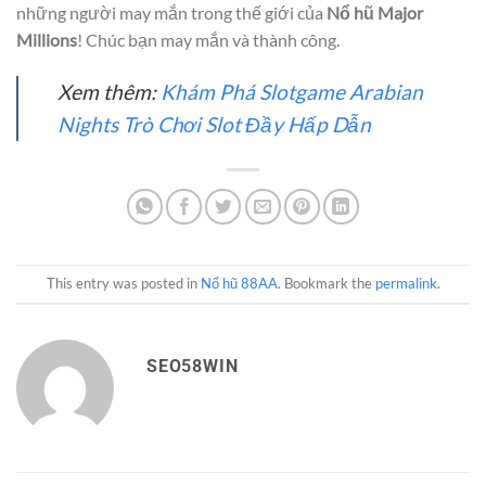
những người may mắn trong thế giới của
Nổ hũ Major
Millions
! Chúc bạn may mắn và thành công.
Xem thêm:
Khám Phá Slotgame Arabian
Nights Trò Chơi Slot Đầy Hấp Dẫn
This entry was posted in
Nổ hũ 88AA
. Bookmark the
permalink
.
SEO58WIN