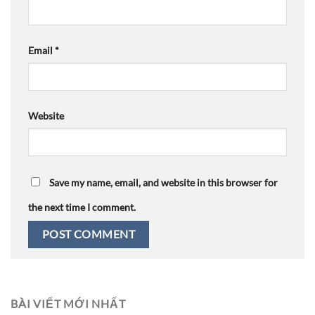
Email
*
Website
Save my name, email, and website in this browser for
the next time I comment.
BÀI VIẾT MỚI NHẤT