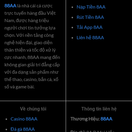
88AA
là nhà cái cá cược
Nạp Tiền 8AA
trực tuyến hàng đầu Việt
Rút Tiền 8AA
Nam, được hàng triệu
Tải App 8AA
người chơi tin tưởng lựa
chọn. Với nền tảng công
Liên hệ 88AA
nghệ hiện đại, giao diện
thân thiện và tốc độ xử lý
cực nhanh, 88AA mang đến
không gian giải trí đẳng cấp
với đa dạng sản phẩm như
thể thao, casino, bắn cá, xổ
số và game bài.
Về chúng tôi
Thông tin liên hệ
Casino 88AA
Thương Hiệu:
88AA
Đá gà 88AA