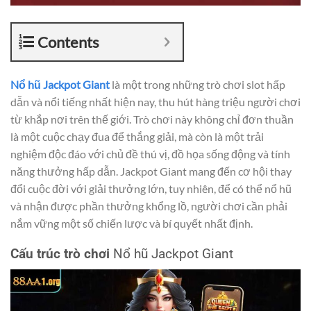
Contents
Nổ hũ Jackpot Giant
là một trong những trò chơi slot hấp
dẫn và nổi tiếng nhất hiện nay, thu hút hàng triệu người chơi
từ khắp nơi trên thế giới. Trò chơi này không chỉ đơn thuần
là một cuộc chạy đua để thắng giải, mà còn là một trải
nghiệm độc đáo với chủ đề thú vị, đồ họa sống động và tính
năng thưởng hấp dẫn. Jackpot Giant mang đến cơ hội thay
đổi cuộc đời với giải thưởng lớn, tuy nhiên, để có thể nổ hũ
và nhận được phần thưởng khổng lồ, người chơi cần phải
nắm vững một số chiến lược và bí quyết nhất định.
Cấu trúc trò chơi
Nổ hũ Jackpot Giant