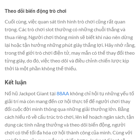
Theo dõi biến động trò chơi
Cuối cùng, việc quan sát tình hình trò chơi cũng rất quan
trọng. Các trò chơi slot thường có những chuỗi thắng và
thua riêng. Người chơi thông minh sẽ biết khi nào nên dừng
lại hoặc tận hưởng những phút giây thắng lợi. Hãy nhớ rằng,
trong thế giới trò chơi điện tử, may mắn có thể thay đổi theo
từng giây, do đó, việc theo dõi và điều chỉnh chiến lược kịp
thời là một phần không thể thiếu.
Kết luận
Nổ hũ Jackpot Giant tại
88AA
không chỉ hội tụ những yếu tố
giải trí mà còn mang đến cơ hội thực tế để người chơi thay
đổi cuộc đời mình thông qua những giải thưởng lớn. Bằng
cách hiểu rõ về cấu trúc trò chơi, lên kế hoạch ngân sách, tận
dụng các tính năng thưởng và theo dõi biến động, người
chơi có thể tối đa hóa cơ hội thành công của mình. Cùng với