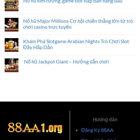
Nổ hũ kim cương, game slot hấp dẫn hàng đầu
Nổ hũ Major Millions Cơ hội chiến thắng lớn từ trò
chơi casino trực tuyến
Khám Phá Slotgame Arabian Nights Trò Chơi Slot
Đầy Hấp Dẫn
Nổ hũ Jackpot Giant – Hướng dẫn chơi
Hướng dẫn
Đăng Ký 88AA