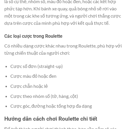
là số cụ thể, nhóm số, màu đỏ hoặc đen, hoặc các kết hợp
phức tạp hơn. Khi bánh xe quay, quả bóng nhỏ sẽ rơi vào
một trong các khe số tương ứng, và người chơi thắng cược
dựa trên cược của mình phù hợp với kết quả thực tế.
Các loại cược trong Roulette
Có nhiều dạng cược khác nhau trong Roulette, phù hợp với
từng chiến thuật của người chơi:
Cược số đơn (straight-up)
Cược màu đỏ hoặc đen
Cược chẵn hoặc lẻ
Cược theo nhóm số (tờ, hàng, cột)
Cược góc, đường hoặc tổng hợp đa dạng
Hướng dẫn cách chơi Roulette chi tiết
Để trở thành người chơi thành thạo, bạn cần nắm rõ các