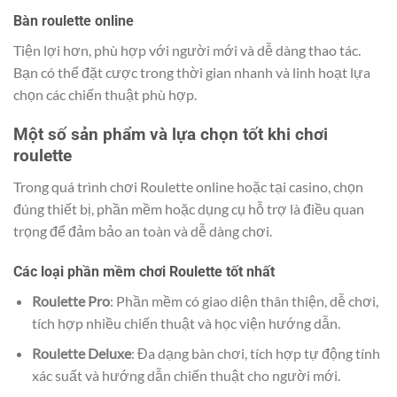
Bàn roulette online
Tiện lợi hơn, phù hợp với người mới và dễ dàng thao tác.
Bạn có thể đặt cược trong thời gian nhanh và linh hoạt lựa
chọn các chiến thuật phù hợp.
Một số sản phẩm và lựa chọn tốt khi chơi
roulette
Trong quá trình chơi Roulette online hoặc tại casino, chọn
đúng thiết bị, phần mềm hoặc dụng cụ hỗ trợ là điều quan
trọng để đảm bảo an toàn và dễ dàng chơi.
Các loại phần mềm chơi Roulette tốt nhất
Roulette Pro
: Phần mềm có giao diện thân thiện, dễ chơi,
tích hợp nhiều chiến thuật và học viện hướng dẫn.
Roulette Deluxe
: Đa dạng bàn chơi, tích hợp tự động tính
xác suất và hướng dẫn chiến thuật cho người mới.