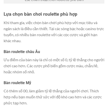
Lựa chọn bàn chơi roulette phù hợp
Khi tham gia, việc chọn bàn chơi phù hợp với mục tiêu và
ngân sách là điều cần thiết. Tại các sòng bạc hoặc casino trực
tuyến, có nhiều bàn roulette với các cọc cược và giới hạn
khác nhau.
Bàn roulette châu Âu
Ưu điểm của bàn này là chỉ có một số 0, tỷ lệ thắng cho người
chơi cao hơn. Các cược phổ biến gồm cược màu, chẵn/lẻ,
hoặc nhóm số nhỏ.
Bàn roulette Mỹ
Có thêm số 00, làm giảm tỷ lệ thắng của người chơi. Thích
hợp nếu bạn muốn thử sức với độ khó cao hơn và các cược
phức tạp hơn.