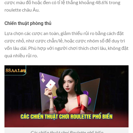
cược màu đỏ hoặc đen có tỉ lệ thắng khoảng 48.6% trong
roulette châu Âu.
Chiến thuật phòng thủ
Lựa chọn các cược an toàn, giảm thiểu rủi ro bằng cách đặt
cược nhỏ, như cược chẵn/lẻ, hoặc cược nhóm số để duy trì
vốn lâu dài. Phù hợp với người chơi thích chơi lâu, không đặt
quá nhiều rủi ro.
Các chiến thuật chơi Roulette phổ biến