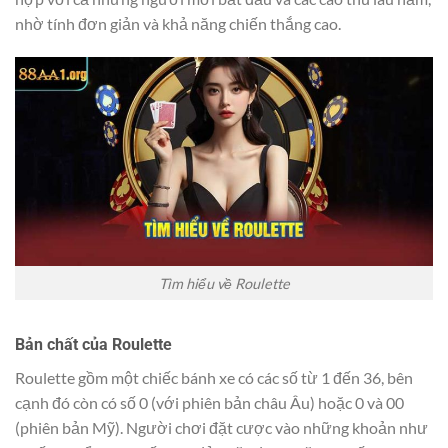
nhờ tính đơn giản và khả năng chiến thắng cao.
Tìm hiểu về Roulette
Bản chất của Roulette
Roulette gồm một chiếc bánh xe có các số từ 1 đến 36, bên
cạnh đó còn có số 0 (với phiên bản châu Âu) hoặc 0 và 00
(phiên bản Mỹ). Người chơi đặt cược vào những khoản như