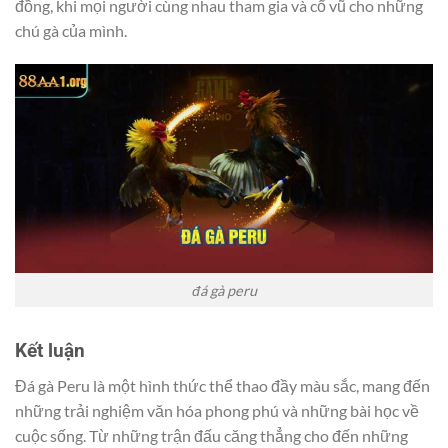
đồng, khi mọi người cùng nhau tham gia và cổ vũ cho những
chú gà của mình.
đá gà peru
Kết luận
Đá gà Peru là một hình thức thể thao đầy màu sắc, mang đến
những trải nghiệm văn hóa phong phú và những bài học về
cuộc sống. Từ những trận đấu căng thẳng cho đến những