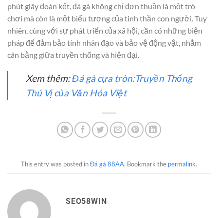
phút giây đoàn kết, đá gà không chỉ đơn thuần là một trò
chơi mà còn là một biểu tượng của tinh thần con người. Tuy
nhiên, cùng với sự phát triển của xã hội, cần có những biện
pháp để đảm bảo tính nhân đạo và bảo vệ động vật, nhằm
cân bằng giữa truyền thống và hiện đại.
Xem thêm:
Đá gà cựa tròn:Truyền Thống
Thú Vị của Văn Hóa Việt
This entry was posted in
Đá gà 88AA
. Bookmark the
permalink
.
SEO58WIN