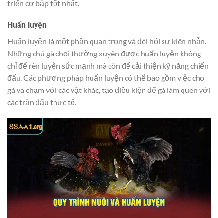
triển cơ bắp tốt nhất.
Huấn luyện
Huấn luyện là một phần quan trọng và đòi hỏi sự kiên nhẫn.
Những chú gà chọi thường xuyên được huấn luyện không
chỉ để rèn luyện sức mạnh mà còn để cải thiện kỹ năng chiến
đấu. Các phương pháp huấn luyện có thể bao gồm việc cho
gà va chạm với các vật khác, tạo điều kiện để gà làm quen với
các trận đấu thực tế.