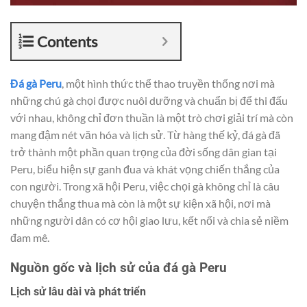
Contents
Đá gà Peru
, một hình thức thể thao truyền thống nơi mà
những chú gà chọi được nuôi dưỡng và chuẩn bị để thi đấu
với nhau, không chỉ đơn thuần là một trò chơi giải trí mà còn
mang đậm nét văn hóa và lịch sử. Từ hàng thế kỷ, đá gà đã
trở thành một phần quan trọng của đời sống dân gian tại
Peru, biểu hiện sự ganh đua và khát vọng chiến thắng của
con người. Trong xã hội Peru, việc chọi gà không chỉ là câu
chuyện thắng thua mà còn là một sự kiện xã hội, nơi mà
những người dân có cơ hội giao lưu, kết nối và chia sẻ niềm
đam mê.
Nguồn gốc và lịch sử của đá gà Peru
Lịch sử lâu dài và phát triển